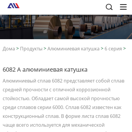
>
>
>
>
Дома
Продукты
Алюминиевая катушка
6 серия
6082 A алюминиевая катушка
6082 A алюминиевая катушка
Алюминиевый сплав 6082 представляет собой сплав
средней прочности с отличной коррозионной
стойкостью. Обладает самой высокой прочностью
среди сплавов серии 6000. Сплав 6082 известен как
конструкционный сплав. В форме листа сплав 6082
чаще всего используется для механической