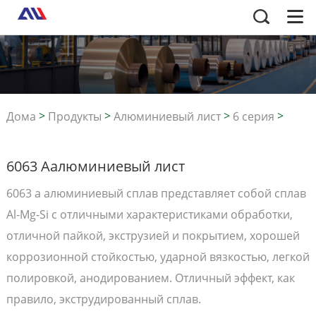
>
>
>
>
Дома
Продукты
Алюминиевый лист
6 серия
6063 Aалюминиевый лист
6063 Aалюминиевый лист
6063 a алюминиевый сплав представляет собой сплав
Al-Mg-Si с отличными характеристиками обработки,
отличной пайкой, экструзией и покрытием, хорошей
коррозионной стойкостью, ударной вязкостью, легкой
полировкой, анодированием. Отличный эффект, как
правило, экструдированный сплав.