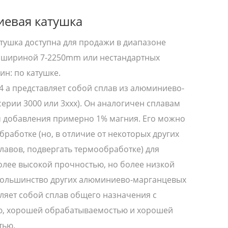
иевая катушка
тушка доступна для продажи в диапазоне
с шириной 7-2250mm или нестандартных
ин: по катушке.
 a представляет собой сплав из алюминиево-
серии 3000 или 3xxx). Он аналогичен сплавам
м добавления примерно 1% магния. Его можно
бработке (но, в отличие от некоторых других
авов, подвергать термообработке) для
олее высокой прочностью, но более низкой
 большинство других алюминиево-марганцевых
вляет собой сплав общего назначения с
, хорошей обрабатываемостью и хорошей
тью.