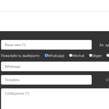
Эл. а
Пожалуйста, выберите:
Whatsapp
Wechat
Skype
С