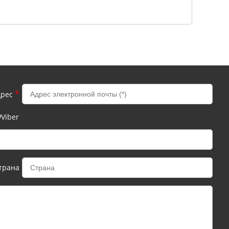
*
дрес
Viber
трана