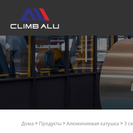
>
>
>
Дома
Продукты
Алюминиевая катушка
3 с