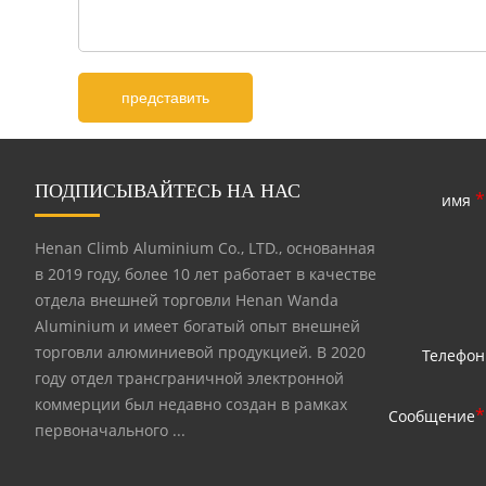
ПОДПИСЫВАЙТЕСЬ НА НАС
*
имя
Henan Climb Aluminium Co., LTD., основанная
в 2019 году, более 10 лет работает в качестве
отдела внешней торговли Henan Wanda
Aluminium и имеет богатый опыт внешней
торговли алюминиевой продукцией. В 2020
Телефон
году отдел трансграничной электронной
коммерции был недавно создан в рамках
*
Сообщение
первоначального ...