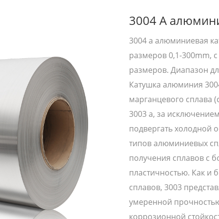
3004 A алюмин
3004 a алюминиевая ка
размеров 0,1-300mm, 
размеров. Диапазон дл
Катушка алюминия 3004
марганцевого сплава (
3003 a, за исключение
подвергать холодной о
типов алюминиевых спл
получения сплавов с б
пластичностью. Как и
сплавов, 3003 предста
умеренной прочностью
коррозионной стойкос